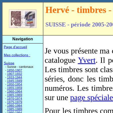
Hervé - timbres -
SUISSE - période 2005-20
Navigation
Page d'accueil
Je vous présente ma 
Mes collections :
catalogue
Yvert
. Il 
Suisse
Les timbres sont clas
- Suisse - cantonaux
-
1850-1907
-
1907-1932
séries, donc les tim
-
1933-1944
-
1945-1949
-
1950-1954
numéros. Les timbres
-
1955-1959
-
1960-1964
sur une
page spéciale
-
1965-1969
-
1970-1974
-
1975-1979
-
1980-1984
Pour les timbres comp
-
1985-1989
-
1990-1994