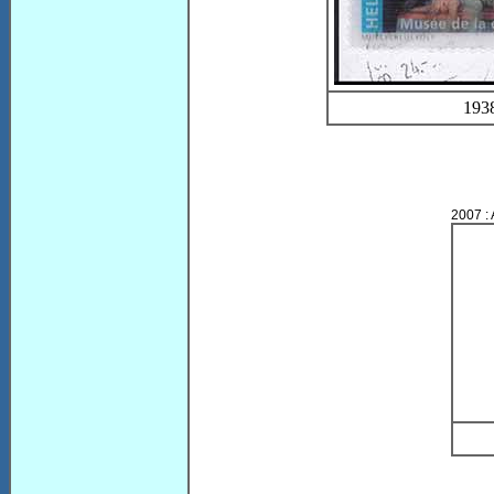
193
2007 : A