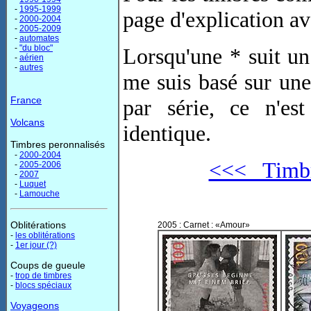
-
1995-1999
page d'explication av
-
2000-2004
-
2005-2009
-
automates
-
"du bloc"
Lorsqu'une * suit un 
-
aérien
-
autres
me suis basé sur une
France
par série, ce n'est
Volcans
identique.
Timbres peronnalisés
-
2000-2004
<<< Timbr
-
2005-2006
-
2007
-
Luquet
-
Lamouche
Oblitérations
2005 : Carnet : «Amour»
-
les oblitérations
-
1er jour (?)
Coups de gueule
-
trop de timbres
-
blocs spéciaux
Voyageons